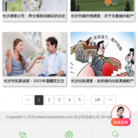
长沙调查公司：男女领取结婚证的法定
长沙市婚外情调查：关于夫妻婚内财产
条件
分割协议
长沙市私家侦探：2021年遗嘱范文怎
长沙出轨调查：农村婚内出轨离婚财产
么写
的分割
<<
1
2
3
4
5
1/8
>>
···
Copyright © 2025 www.chuhanmyx.com 长沙市侦探公司 All rights reserved.